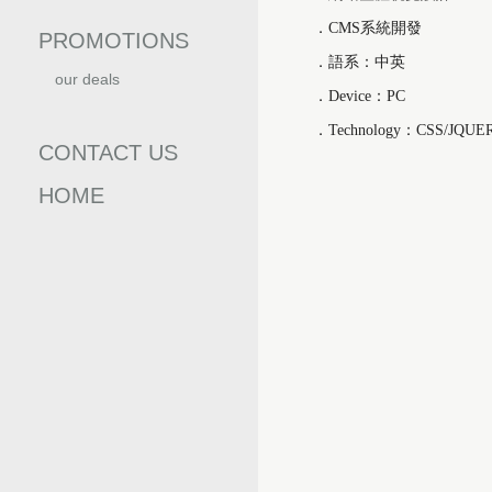
．CMS系統開發
PROMOTIONS
．語系：中英
our deals
．Device：PC
優惠訊息
．Technology：CSS/JQUE
CONTACT US
HOME