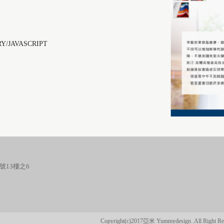
RY/JAVASCRIPT
號13樓之6
Copyright(c)2017亞米 Yummydesign .All Right Re