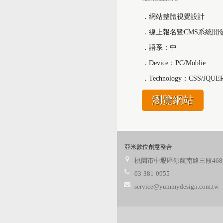
．網站整體視覺設計
．線上報名暨CMS系統開
．語系：中
．Device：PC/Moblie
．Technology：CSS/JQUE
瀏覽網站
亞米數位創意整合
桃園市中壢區領航南路三段468
03-381-0955
service@yummydesign.com.tw