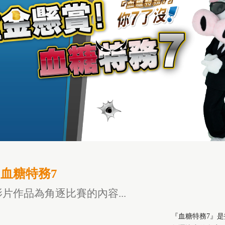
 血糖特務7
片作品為角逐比賽的內容...
『血糖特務7』