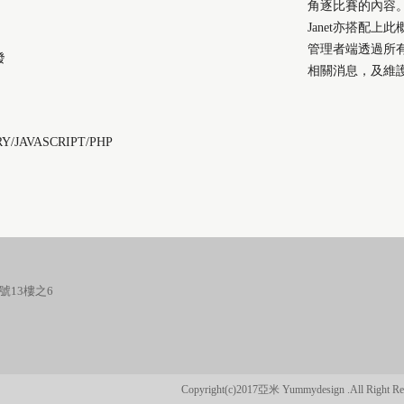
角逐比賽的內容
Janet亦搭配上
管理者端透過所
發
相關消息，及維
RY/JAVASCRIPT/PHP
號13樓之6
Copyright(c)2017亞米 Yummydesign .All Right Re