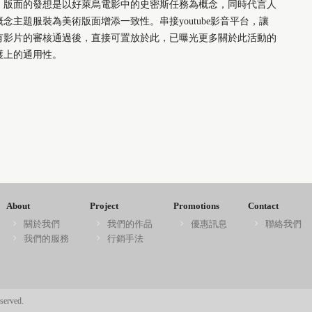
。版面的發想是以好萊烏電影中的史密斯任務為概念，同時代言人
此概念主題服裝為美術版面增添一致性。串接youtube影音平台，讓
有影片的審核通過後，直接可置放於此，已曝光更多關於此活動的
護上的通用性。
About
Project
Promotions
Contact
關於我們
我們的作品
優惠訊息
聯絡我們
我們的服務
行銷手法
served.